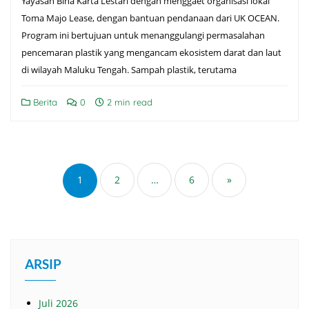
Yayasan Bina Karta Lestari dengan menggaet organisasi lokal
Toma Majo Lease, dengan bantuan pendanaan dari UK OCEAN.
Program ini bertujuan untuk menanggulangi permasalahan
pencemaran plastik yang mengancam ekosistem darat dan laut
di wilayah Maluku Tengah. Sampah plastik, terutama
Berita
0
2 min read
1
2
…
6
»
ARSIP
Juli 2026