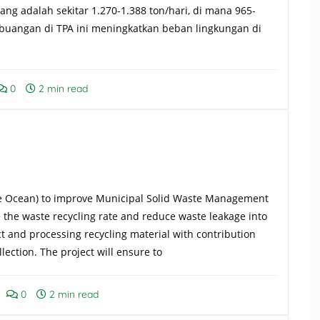
ang adalah sekitar 1.270-1.388 ton/hari, di mana 965-
embuangan di TPA ini meningkatkan beban lingkungan di
0
2 min read
ue Ocean) to improve Municipal Solid Waste Management
 the waste recycling rate and reduce waste leakage into
ct and processing recycling material with contribution
ection. The project will ensure to
0
2 min read