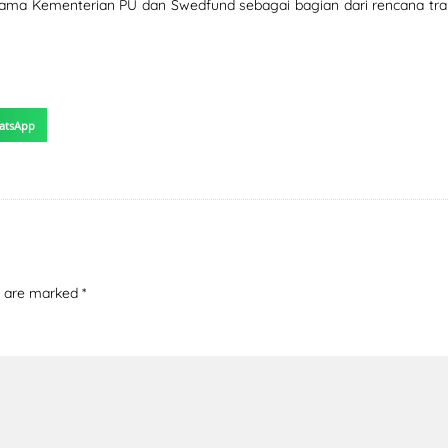
ersama Kementerian PU dan Swedfund sebagai bagian dari rencana t
atsApp
ds are marked
*