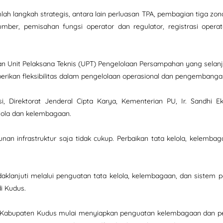
lah langkah strategis, antara lain perluasan TPA, pembagian tiga 
ber, pemisahan fungsi operator dan regulator, registrasi operat
an Unit Pelaksana Teknis (UPT) Pengelolaan Persampahan yang selan
erikan fleksibilitas dalam pengelolaan operasional dan pengembang
itasi, Direktorat Jenderal Cipta Karya, Kementerian PU, Ir. Sa
kelola dan kelembagaan.
n infrastruktur saja tidak cukup. Perbaikan tata kelola, kelembaga
ndaklanjuti melalui penguatan tata kelola, kelembagaan, dan siste
 Kudus.
 Kabupaten Kudus mulai menyiapkan penguatan kelembagaan dan perb