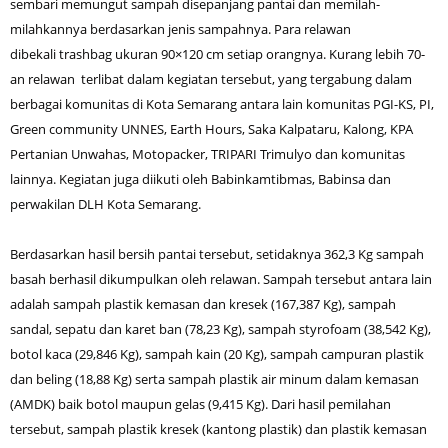
sembari memungut sampah disepanjang pantai dan memilah-
milahkannya berdasarkan jenis sampahnya. Para relawan
dibekali trashbag ukuran 90×120 cm setiap orangnya. Kurang lebih 70-
an relawan terlibat dalam kegiatan tersebut, yang tergabung dalam
berbagai komunitas di Kota Semarang antara lain komunitas PGI-KS, PI,
Green community UNNES, Earth Hours, Saka Kalpataru, Kalong, KPA
Pertanian Unwahas, Motopacker, TRIPARI Trimulyo dan komunitas
lainnya. Kegiatan juga diikuti oleh Babinkamtibmas, Babinsa dan
perwakilan DLH Kota Semarang.
Berdasarkan hasil bersih pantai tersebut, setidaknya 362,3 Kg sampah
basah berhasil dikumpulkan oleh relawan. Sampah tersebut antara lain
adalah sampah plastik kemasan dan kresek (167,387 Kg), sampah
sandal, sepatu dan karet ban (78,23 Kg), sampah styrofoam (38,542 Kg),
botol kaca (29,846 Kg), sampah kain (20 Kg), sampah campuran plastik
dan beling (18,88 Kg) serta sampah plastik air minum dalam kemasan
(AMDK) baik botol maupun gelas (9,415 Kg). Dari hasil pemilahan
tersebut, sampah plastik kresek (kantong plastik) dan plastik kemasan