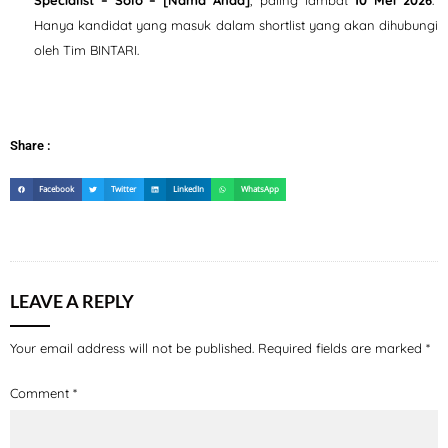
Specialist – Solo – [Nama Anda]
, paling lambat
10 Mei 2026
.
Hanya kandidat yang masuk dalam shortlist yang akan dihubungi
oleh Tim BINTARI.
Share :
Facebook
Twitter
LinkedIn
WhatsApp
LEAVE A REPLY
Your email address will not be published.
Required fields are marked
*
Comment
*