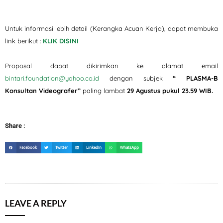
Untuk informasi lebih detail (Kerangka Acuan Kerja), dapat membuka
link berikut :
KLIK DISINI
Proposal dapat dikirimkan ke alamat email
bintari.foundation@yahoo.co.id
dengan subjek
“ PLASMA-B
Konsultan Videografer”
paling lambat
29 Agustus
pukul 23.59 WIB.
Share :
Facebook
Twitter
LinkedIn
WhatsApp
LEAVE A REPLY