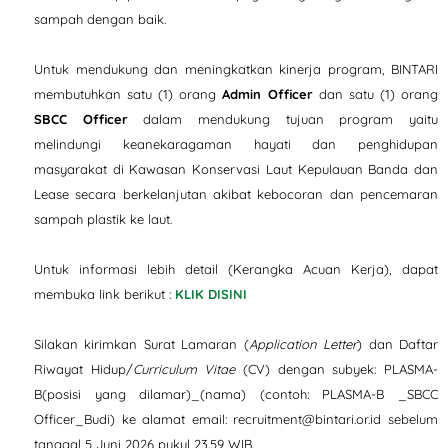
sampah dengan baik.
Untuk mendukung dan meningkatkan kinerja program, BINTARI
membutuhkan satu (1) orang
Admin Officer
dan satu (1) orang
SBCC Officer
dalam mendukung tujuan program yaitu
melindungi keanekaragaman hayati dan penghidupan
masyarakat di Kawasan Konservasi Laut Kepulauan Banda dan
Lease secara berkelanjutan akibat kebocoran dan pencemaran
sampah plastik ke laut.
Untuk informasi lebih detail (Kerangka Acuan Kerja), dapat
membuka link berikut :
KLIK DISINI
Silakan kirimkan Surat Lamaran (
Application Letter
) dan Daftar
Riwayat Hidup/
Curriculum Vitae
(CV) dengan subyek: PLASMA-
B(posisi yang dilamar)_(nama) (contoh: PLASMA-B _SBCC
Officer_Budi) ke alamat email: recruitment@bintari.or.id sebelum
tanggal 5 Juni 2026 pukul 23.59 WIB.